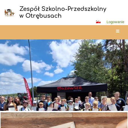
Zespół Szkolno-Przedszkolny
w Otrębusach
Logowanie
Strona
główna