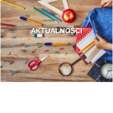
Finał II edycji Bezpiecznego Mazowsza.
Otrębusy znowu obsypane nagrodami!
To był dzień pełen wrażeń, przepełniony do samego końca całą gamą
ludzkich uczuć: od wybuchów szalonej radości po rozczarowanie i gorzki
AKTUALNOŚCI
smak porażki. Ale po kolei.