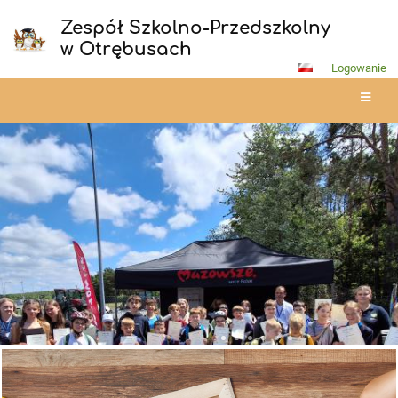
Zespół Szkolno-Przedszkolny
w Otrębusach
Logowanie
Strona
główna