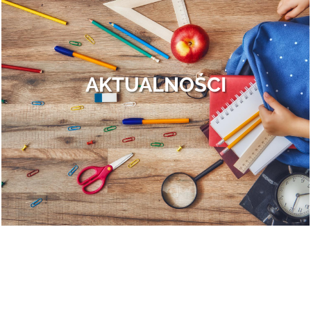
Finał II edycji Bezpiecznego Mazowsza.
Otrębusy znowu obsypane nagrodami!
To był dzień pełen wrażeń, przepełniony do samego końca całą gamą
ludzkich uczuć: od wybuchów szalonej radości po rozczarowanie i gorzki
AKTUALNOŚCI
smak porażki. Ale po kolei.