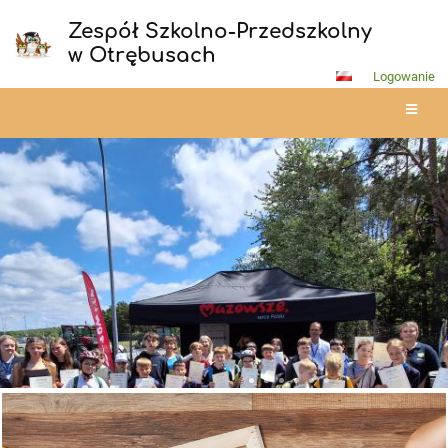
Zespół Szkolno-Przedszkolny
w Otrębusach
Logowanie
Strona
główna