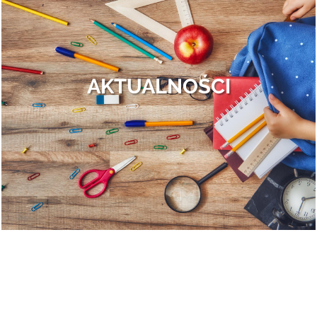
Finał II edycji Bezpiecznego Mazowsza.
Otrębusy znowu obsypane nagrodami!
To był dzień pełen wrażeń, przepełniony do samego końca całą gamą
ludzkich uczuć: od wybuchów szalonej radości po rozczarowanie i gorzki
AKTUALNOŚCI
smak porażki. Ale po kolei.