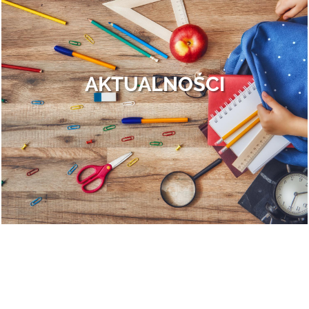
Finał II edycji Bezpiecznego Mazowsza.
Otrębusy znowu obsypane nagrodami!
To był dzień pełen wrażeń, przepełniony do samego końca całą gamą
ludzkich uczuć: od wybuchów szalonej radości po rozczarowanie i gorzki
AKTUALNOŚCI
smak porażki. Ale po kolei.