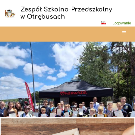
Zespół Szkolno-Przedszkolny
w Otrębusach
Logowanie
Strona
główna