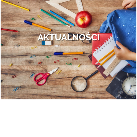
Finał II edycji Bezpiecznego Mazowsza.
Otrębusy znowu obsypane nagrodami!
To był dzień pełen wrażeń, przepełniony do samego końca całą gamą
ludzkich uczuć: od wybuchów szalonej radości po rozczarowanie i gorzki
AKTUALNOŚCI
smak porażki. Ale po kolei.