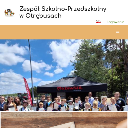
Zespół Szkolno-Przedszkolny
w Otrębusach
Logowanie
Strona
główna