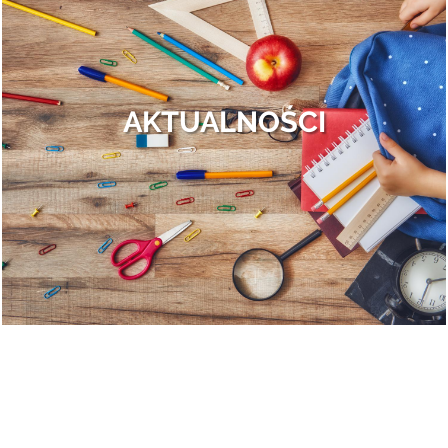
Finał II edycji Bezpiecznego Mazowsza.
Otrębusy znowu obsypane nagrodami!
To był dzień pełen wrażeń, przepełniony do samego końca całą gamą
ludzkich uczuć: od wybuchów szalonej radości po rozczarowanie i gorzki
AKTUALNOŚCI
smak porażki. Ale po kolei.