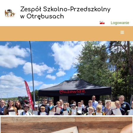
Zespół Szkolno-Przedszkolny
w Otrębusach
Logowanie
Strona
główna