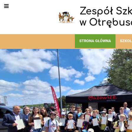
Zespół Sz
w Otrębus
STRONA GŁÓWNA
SZKO
Strona
główna