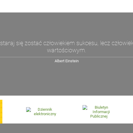
 staraj się zostać człowiekiem sukcesu, lecz człowie
wartościowym.
Albert Einstein