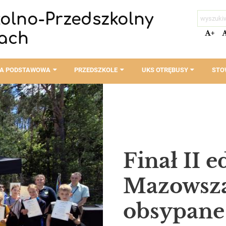
kolno-Przedszkolny
+
ach
ŁA PODSTAWOWA
PRZEDSZKOLE
UKS OTRĘBUSY
STO
Finał II 
Mazowsza
obsypane